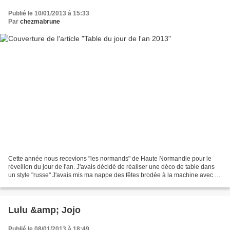
Publié le 10/01/2013 à 15:33
Par
chezmabrune
Cette année nous recevions "les normands" de Haute Normandie pour le
réveillon du jour de l'an. J'avais décidé de réaliser une déco de table dans
un style "russe" J'avais mis ma nappe des fêtes brodée à la machine avec un
alphabet de Noël dont chaque...
Lulu &amp; Jojo
Publié le 08/01/2013 à 18:49