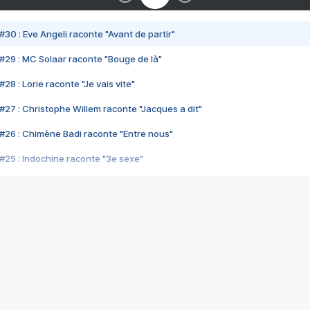
#30 : Eve Angeli raconte "Avant de partir"
#29 : MC Solaar raconte "Bouge de là"
28 : Lorie raconte "Je vais vite"
#27 : Christophe Willem raconte "Jacques a dit"
#26 : Chimène Badi raconte "Entre nous"
#25 : Indochine raconte "3e sexe"
#24 : Zaho raconte "C'est chelou"
#23 : Patrick Bruel raconte "Au café des délices"
#22 : Kyo raconte "Le chemin"
#21 : Nolwenn Leroy raconte "Cassé"
#20 : Patrick Hernandez raconte "Born to be alive"
#19 : Lorie raconte "Près de moi"