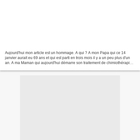
Aujourd'hui mon article est un hommage. A qui ? A mon Papa qui ce 14
janvier aurait eu 69 ans et qui est parti en trois mois il y a un peu plus d'un
an. A ma Maman qui aujourd'hui démarre son traitement de chimiothérapie
en ce jour d'anniversaire de son...