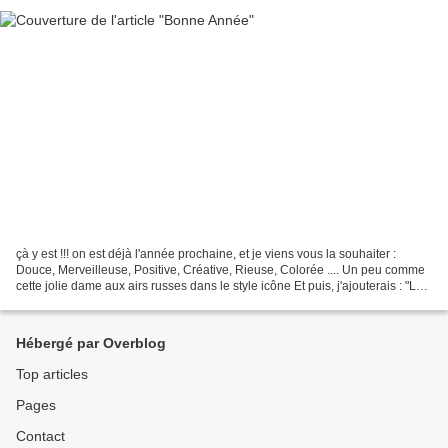
çà y est !!! on est déjà l'année prochaine, et je viens vous la souhaiter :
Douce, Merveilleuse, Positive, Créative, Rieuse, Colorée .... Un peu comme
cette jolie dame aux airs russes dans le style icône Et puis, j'ajouterais : "La
vie ne vaut rien, mais...
Hébergé par Overblog
Top articles
Pages
Contact